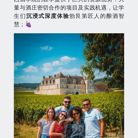
量与酒庄密切合作的项目及实践机遇，让学
生们
沉浸式深度体验
勃艮第匠人的酿酒智
慧；🍇