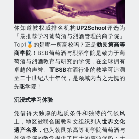
你知道被权威排名机构
UP2School
评选为
「最推荐学习葡萄酒与烈酒管理的商学院」
Top1🏅️的是哪一所高校吗？正是
勃艮第高等
商学院
！BSB葡萄酒与烈酒学院是致力于葡
萄酒与烈酒教育与研究的学院，在全球拥有
卓越的声誉。而
BSB
在酒行业的教学可追溯
至二十世纪八十年代，是领域内当之无愧的
先驱学院！
沉浸式学习体验
凭借得天独厚的地质条件和独特的气候风
土，地区被联合国教科文组织列入
世界文化
遗产名录
，也为勃艮第高等商学院葡萄酒与
烈酒学院的教学提供了巨大的资源优势：大