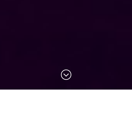
为不同阶段和职业背景的学员
提供专业选择
一年制专业硕士，MBA工商管理硕士，MSC理学硕士