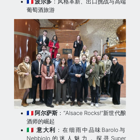
🇫🇷 波尔多
：风格革新、出口挑战与高端
葡萄酒旅游
🇫🇷 阿尔萨斯
：“Alsace Rocks!”新世代酿
酒师的崛起
🇮🇹 意大利
：在细雨中品味Barolo与
Nebbiolo的迷人魅力，探寻Super