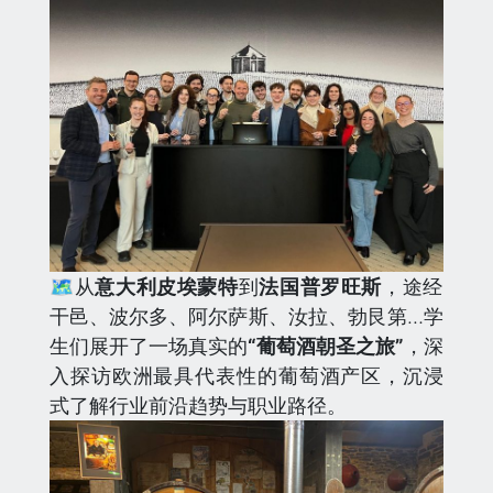
🗺️从
意大利皮埃蒙特
到
法国普罗旺斯
，途经
干邑、波尔多、阿尔萨斯、汝拉、勃艮第…学
生们展开了一场真实的
“葡萄酒朝圣之旅”
，深
入探访欧洲最具代表性的葡萄酒产区，沉浸
式了解行业前沿趋势与职业路径。