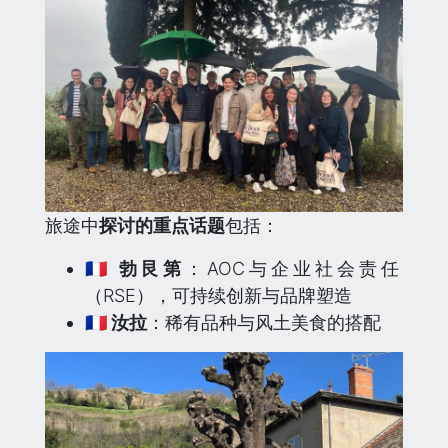
旅途中
探讨的重点话题
包括：
🇫🇷 勃艮第
：AOC与企业社会责任
（RSE），可持续创新与品牌塑造
🇫🇷 汝拉
：稀有品种与风土美食的搭配