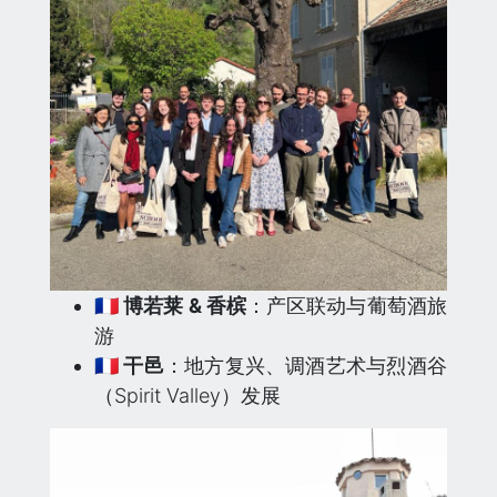
🇫🇷 博若莱 & 香槟
：产区联动与葡萄酒旅
游
🇫🇷 干邑
：地方复兴、调酒艺术与烈酒谷
（Spirit Valley）发展