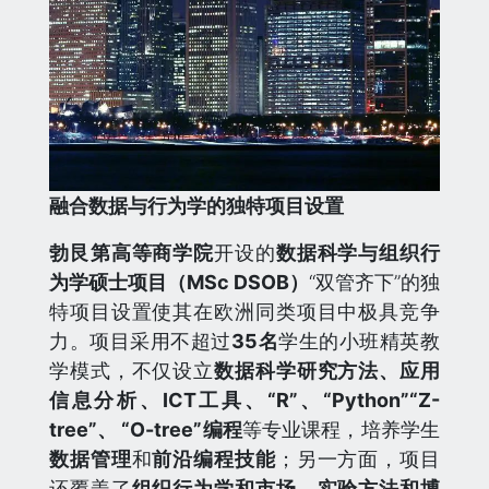
融合数据与行为学的独特项目设置
勃艮第高等商学院
开设的
数据科学与组织行
为学硕士项目（MSc DSOB）
“双管齐下”的独
特项目设置使其在欧洲同类项目中极具竞争
力。项目采用不超过
35名
学生的小班精英教
学模式，不仅设立
数据科学研究方法、应用
信息分析、ICT工具、“R”、“Python”“Z-
tree”、 “O-tree”编程
等专业课程，培养学生
数据管理
和
前沿编程技能
；另一方面，项目
还覆盖了
组织行为学和市场、实验方法和博