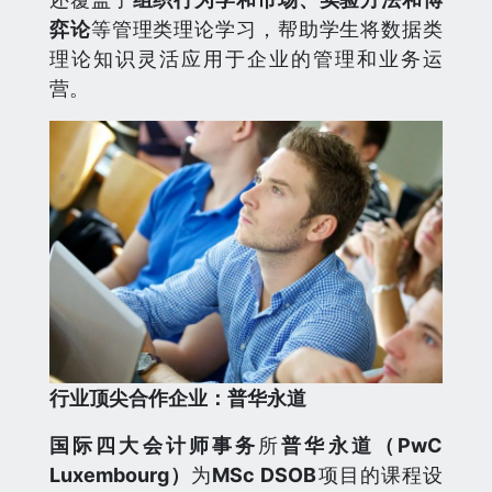
弈
论
等管理类理论学习，帮助学生将数据类
理论知识灵活应用于企业的管理和业务运
营。
行业顶尖合作企业：普华永道
国际四大
会计师事务
所
普华永道（PwC
Luxembourg）
为
MSc DSOB
项目的课程设