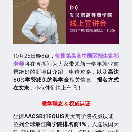
10月25日晚6点，
勃艮第高商中国区招生官祁
老师
将在直播间为大家带来新一学年就业前
景绝好的新项目介绍，申请攻略，以及
高达
50%学费减免的奖学金
相关信息，
报名方式
在文末
，小伙伴们快上车吧！
教学理念 & 权威认证
坐拥
AACSB
和
EQUIS
两大商学院权威认证，
位列
全球最佳商学院排名前1%
，入选法国大