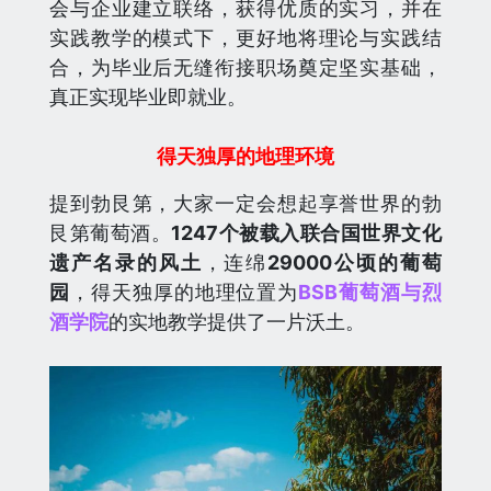
会与企业建立联络，获得优质的实习，并在
实践教学的模式下，更好地将理论与实践结
合，为毕业后无缝衔接职场奠定坚实基础，
真正实现毕业即就业。
得天独厚的地理环境
提到勃艮第，大家一定会想起享誉世界的勃
艮第葡萄酒。
1247个
被载入联合国世界文化
遗产名录的风土
，连绵
29000公顷的葡萄
园
，得天独厚的地理位置为
BSB葡萄酒与烈
酒学院
的实地教学提供了一片沃土。