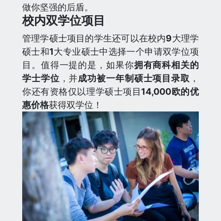
做你坚强的后盾。
校内双学位项目
管理学硕士项目的学生还可以在校内
9
大理学
硕士和
1
大专业硕士中选择一个申请双学位项
目。值得一提的是，如果你
拥有商科相关的
学士学位
，并
成功被一年制硕士项目录取
，
你还有资格仅以理学硕士项目
14,000欧的优
惠价格
获得双学位！