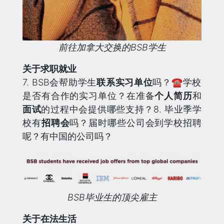
前往加拿大交换的BSB学生
关于求职就业
7. BSB会帮助学生
联系实习单位
吗？☎️学校
是否有合作的实习单位？在准备
个人简历
和
面试
的过程中会提供哪些支持？8. 毕业季学
校有
招聘会
吗？届时哪些公司会到学校招聘
呢？有中国的公司吗？
BSB毕业生的顶尖雇主
关于在法生活