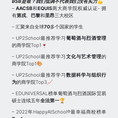
BSB是谁？我们低调不代表我们没有实力💪
–
AACSB
和
EQUIS
两大商学院权威认证- 拥
有
第戎
、
巴黎
和
里昂
三大校区
– 汇聚来自全球
70
多个国家的学生
– UP2School最推荐学习
葡萄酒与烈酒管理
的商学院Top1🍷
– UP2School最推荐学习
文化与艺术管理
的
商学院Top1🎨
– UP2School最推荐学习
数据科学与组织行
为
的商学院Top3📈
– EDUNIVERSAL榜单葡萄酒与烈酒国际贸易
硕士连续五年
全法第一
🏆
– 2022年HappyAtSchool®最幸福商校榜单