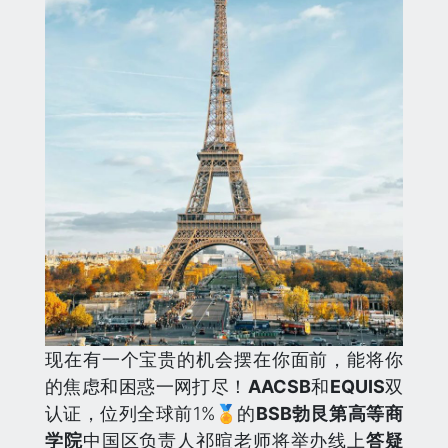
现在有一个宝贵的机会摆在你面前，能将你
的焦虑和困惑一网打尽！
AACSB
和
EQUIS
双
认证，位列全球前1%🏅️的
BSB
勃艮第高等
商
学院
中国区负责人祁暄老师将举办线上
答疑