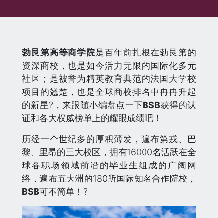
勃艮第高等商学院
是百年前扎根在勃艮第的
资深商校，也是如今活力无限的国际化多元
社区；是被誉为精英教育典范的法国大学校
项目的翘楚，也是全球商校排名中冉冉升起
的新星?，来跟随小编盘点一下
BSB
获得的认
证和各大权威榜单上的耀眼成绩吧！
历经一个世纪多的厚积薄发，遍布第戎、巴
黎、里昂的三大校区，拥有16000名活跃在全
球各职场领域前沿的毕业生组成的广阔网
络，遍布五大洲的180所国际知名合作院校，
BSB
可不简单！?