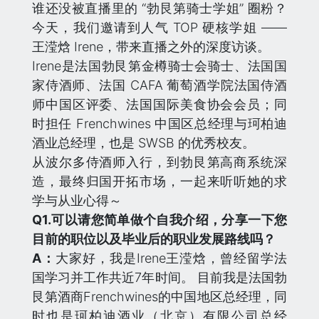
谁还没被直播里的 “勃艮第骑士学姐” 圈粉？
今天，我们邀请到人气 TOP 硬核学姐 ——
王滢焓 Irene，带来直播之外的深度访谈。
Irene是法国勃艮第金樽骑士会骑士、法国国
家侍酒师、法国 CAFA 葡萄酒学院法国侍酒
师中国区评委、法国国际美食协会会员；同
时担任 Frenchwines 中国区总经理与珂柏迪
酒业总经理，也是 SWSB 的优秀校友。
从波尔多侍酒师入行，到勃艮第高商系统深
造，最终归国开拓市场，一起来听听她的求
学与从业心得～
Q
1.可以请您简单做个自我介绍，分享一下您
目前的职位以及毕业后的职业发展路线吗？
A：
大家好，我是Irene王滢焓，曾经留学法
国学习并工作共近7年时间。 目前我是法国勃
艮第酒商Frenchwines的中国地区总经理，同
时也是珂柏迪酒业（北京）有限公司总经